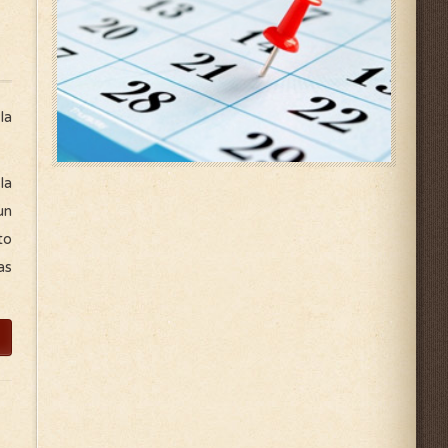
la
la
un
to
as