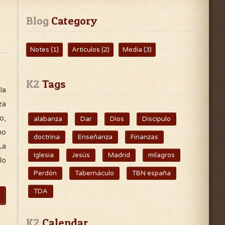
Blog
 Category
Notes
(1)
Articulos
(2)
Media
(3)
K2
 Tags
la
za
o,
alabanza
Dar
Dios
Discipulo
no
doctrina
Enseñanza
Finanzas
La
Iglesia
Jesús
Madrid
milagros
lo
Perdón
Tabernáculo
TBN españa
TDA
K2
 Calendar