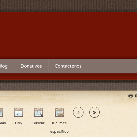
Blog
Donativos
Contactenos
nal
Hoy
Buscar
Ir al mes
específico